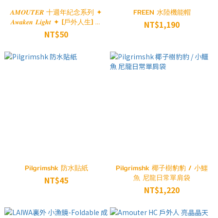
𝑨𝑴𝑶𝑼𝑻𝑬𝑹 十週年紀念系列 ✦
FREEN 水陸機能帽
𝑨𝒘𝒂𝒌𝒆𝒏 𝑳𝒊𝒈𝒉𝒕 ✦ [戶外人生] 貼
NT$1,190
紙包
NT$50
Pilgrimshk 防水貼紙
Pilgrimshk 椰子樹豹豹 / 小鱷
魚 尼龍日常單肩袋
NT$45
NT$1,220