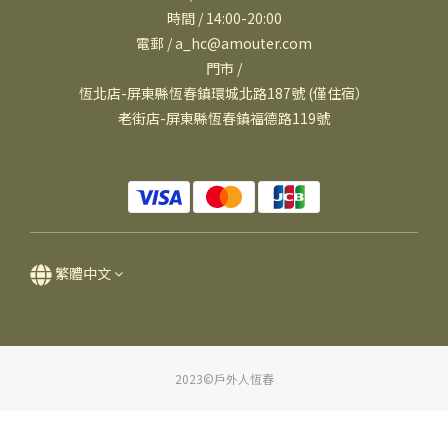
時間 / 14:00-20:00
電郵 / a_hc@amouter.com
門市 /
恆北店-屏東縣恆春鎮環城北路187號 (僅住宿）
老街店-屏東縣恆春鎮福德路119號
繁體中文
2023©戶外人恆春