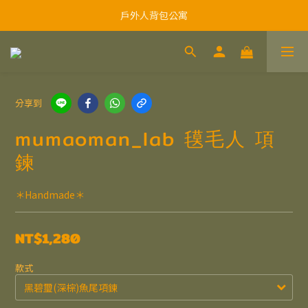
戶外人背包公寓
分享到
mumaoman_lab 氁毛人 項
鍊
＊Handmade＊
NT$1,280
款式