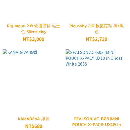
Rig mguu 2.0 恢復涼鞋 黏土
Rig nohy 2.0 恢復涼鞋 黑/黑
色 Silent clay
色
NT$3,000
NT$2,730
KAMADēVA 線香
SEALSON AC-B03 |MINI
POUCH X-PAC® UX10 in
NT$680