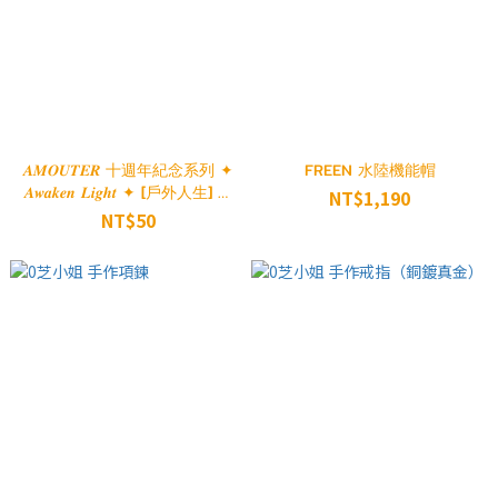
𝑨𝑴𝑶𝑼𝑻𝑬𝑹 十週年紀念系列 ✦
FREEN 水陸機能帽
𝑨𝒘𝒂𝒌𝒆𝒏 𝑳𝒊𝒈𝒉𝒕 ✦ [戶外人生] 貼
NT$1,190
紙包
NT$50