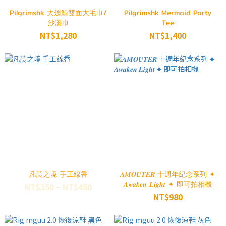
Pilgrimshk 大翅鯨雙面大毛巾/
Pilgrimshk Mermaid Party
沙灘巾
Tee
NT$1,280
NT$1,400
凡莀之境 手工線香
𝑨𝑴𝑶𝑼𝑻𝑬𝑹 十週年紀念系列 ✦
𝑨𝒘𝒂𝒌𝒆𝒏 𝑳𝒊𝒈𝒉𝒕 ✦ 即可拍相機
NT$350 ~ NT$450
NT$980