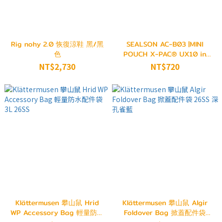
Rig nohy 2.0 恢復涼鞋 黑/黑
SEALSON AC-B03 |MINI
色
POUCH X-PAC® UX10 in
Ghost White 26SS
NT$2,730
NT$720
Klättermusen 攀山鼠 Hrid
Klättermusen 攀山鼠 Algir
WP Accessory Bag 輕量防水
Foldover Bag 掀蓋配件袋