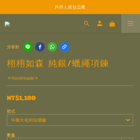
戶外人背包公寓
分享到
栩栩如森 純銀/蠟繩項鍊
＊Handmade＊
NT$1,180
款式
數量