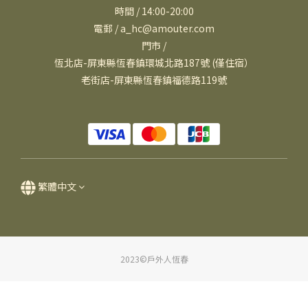
時間 / 14:00-20:00
電郵 / a_hc@amouter.com
門市 /
恆北店-屏東縣恆春鎮環城北路187號 (僅住宿）
老街店-屏東縣恆春鎮福德路119號
繁體中文
2023©戶外人恆春