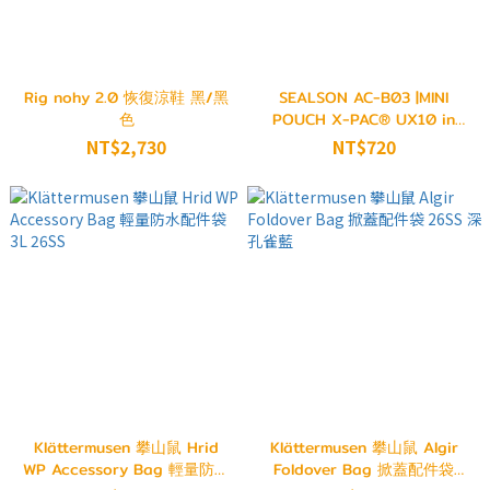
Rig nohy 2.0 恢復涼鞋 黑/黑
SEALSON AC-B03 |MINI
色
POUCH X-PAC® UX10 in
Ghost White 26SS
NT$2,730
NT$720
Klättermusen 攀山鼠 Hrid
Klättermusen 攀山鼠 Algir
WP Accessory Bag 輕量防水
Foldover Bag 掀蓋配件袋