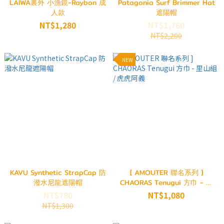
LAIWA裏外 小漁鏡-Raybon 成
Patagonia Surf Brimmer Hat
人款
遮陽帽
NT$1,280
NT$1,760
NT$2,200
NEW
KAVU Synthetic StrapCap 防
[ AMOUTER 聯名系列 ]
潑水尼龍遮陽帽
CHAORAS Tenugui 方巾 - 里
山組 / 虎虎阿義
NT$780
NT$1,080
NT$1,300