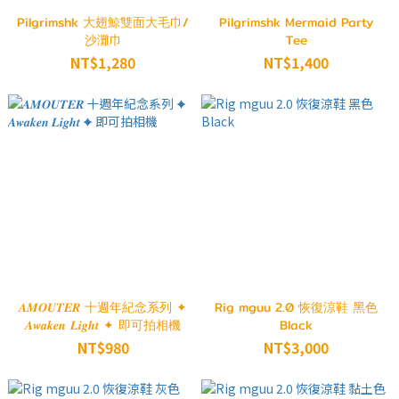
Pilgrimshk 大翅鯨雙面大毛巾/
Pilgrimshk Mermaid Party
沙灘巾
Tee
NT$1,280
NT$1,400
𝑨𝑴𝑶𝑼𝑻𝑬𝑹 十週年紀念系列 ✦
Rig mguu 2.0 恢復涼鞋 黑色
𝑨𝒘𝒂𝒌𝒆𝒏 𝑳𝒊𝒈𝒉𝒕 ✦ 即可拍相機
Black
NT$980
NT$3,000