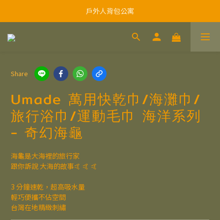
戶外人背包公寓
Share
Umade 萬用快乾巾/海灘巾/
旅行浴巾/運動毛巾 海洋系列
- 奇幻海龜
海龜是大海裡的旅行家
跟你訴說 大海的故事🤙 🤙 🤙
3 分鐘速乾，超高吸水量
輕巧便攜不佔空間
台灣在地精緻刺繡