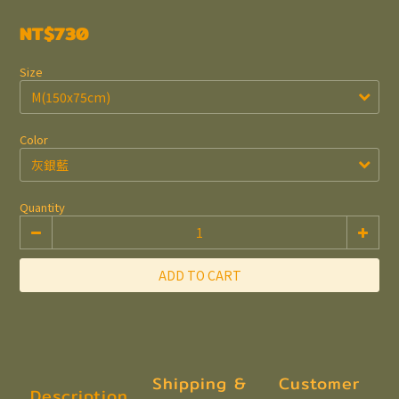
NT$730
Size
Color
Quantity
ADD TO CART
Shipping &
Customer
Description