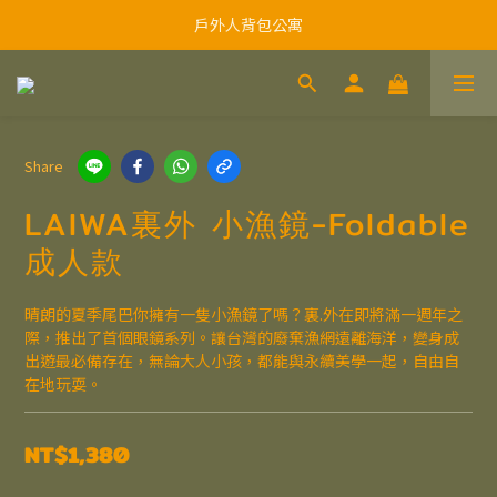
戶外人背包公寓
Share
LAIWA裏外 小漁鏡-Foldable
成人款
晴朗的夏季尾巴你擁有一隻小漁鏡了嗎？裏.外在即將滿一週年之
際，推出了首個眼鏡系列。讓台灣的廢棄漁網遠離海洋，變身成
出遊最必備存在，無論大人小孩，都能與永續美學一起，自由自
在地玩耍。
NT$1,380