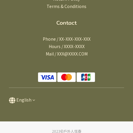
Terms & Conditions
Contact
Phone / XX-XXX-XXX-XXX
Hours / XXXX-XXXX
Mail / XXX@XXXX.COM
English
2023©戶外人恆春