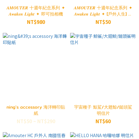
𝑨𝑴𝑶𝑼𝑻𝑬𝑹 十週年紀念系列 ✦
𝑨𝑴𝑶𝑼𝑻𝑬𝑹 十週年紀念系列 ✦
𝑨𝒘𝒂𝒌𝒆𝒏 𝑳𝒊𝒈𝒉𝒕 ✦ 即可拍相機
𝑨𝒘𝒂𝒌𝒆𝒏 𝑳𝒊𝒈𝒉𝒕 ✦ [戶外人生] 貼
紙包
NT$980
NT$50
ning's accessory 海洋轉印貼
宇宙種子 鯨鯊/大翅鯨/鎚頭鯊
紙
明信片
NT$50 ~ NT$290
NT$60