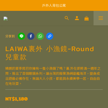
戶外人背包公寓
分享到
LAIWA裏外 小漁鏡-Round
兒童款
晴朗的夏季尾巴你擁有一隻小漁鏡了嗎？裏.外在即將滿一週年之
際，推出了首個眼鏡系列。讓台灣的廢棄漁網遠離海洋，變身成
出遊最必備存在，無論大人小孩，都能與永續美學一起，自由自
在地玩耍。
NT$1,180