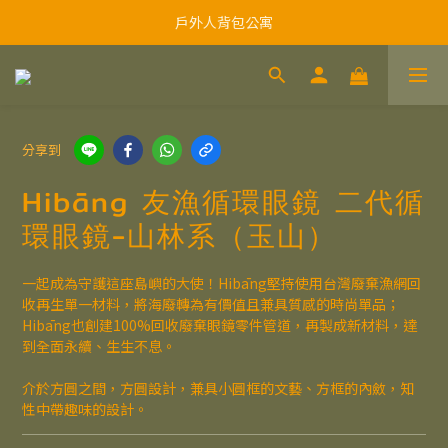
戶外人背包公寓
分享到
Hibāng 友漁循環眼鏡 二代循
環眼鏡-山林系（玉山）
一起成為守護這座島嶼的大使！Hibāng堅持使用台灣廢棄漁網回
收再生單一材料，將海廢轉為有價值且兼具質感的時尚單品；
Hibāng也創建100%回收廢棄眼鏡零件管道，再製成新材料，達
到全面永續、生生不息。
介於方圓之間，方圓設計，兼具小圓框的文藝、方框的內斂，知
性中帶趣味的設計。