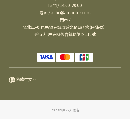
時間 / 14:00-20:00
電郵 / a_hc@amouter.com
門市 /
恆北店-屏東縣恆春鎮環城北路187號 (僅住宿）
老街店-屏東縣恆春鎮福德路119號
繁體中文
2023©戶外人恆春