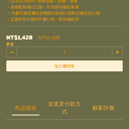
•Spacermesh™加厚背板，舒適、透氣
•背板配有精巧口袋，可收納手機和車票
• 內置夾層結構包含開放式收納口袋和拉鍊安全口袋
•正面附有拉鍊的外置口袋，配有鑰匙扣
NT$1,428
NT$1,680
數量
加入購物車
送貨及付款方
商品描述
顧客評價
式