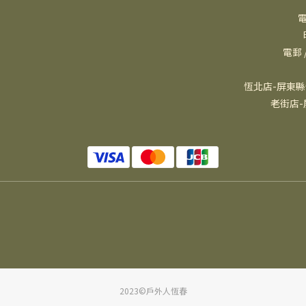
電
電郵 /
恆北店-屏東縣
老街店-
2023©戶外人恆春