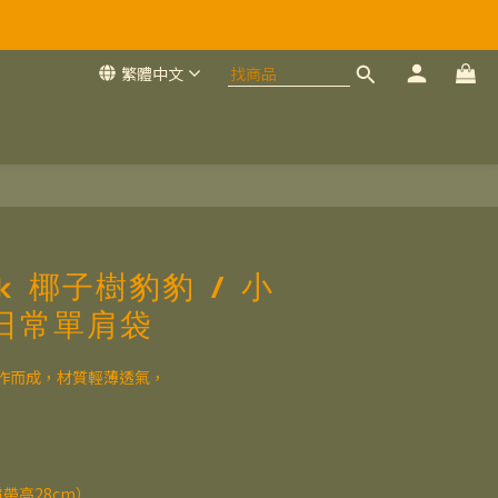
繁體中文
shk 椰子樹豹豹 / 小
日常單肩袋
作而成，材質輕薄透氣，
(肩帶高28cm）