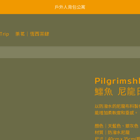
戶外人背包公寓
rip
荼茗｜恆西茶肆
Pilgrim
鱷魚 尼龍
以防潑水的尼龍布料製
能增加柔軟度和垂感。
顏色｜天藍色、銀灰色
材質｜防潑水尼龍
尺寸｜40cm x 35cm