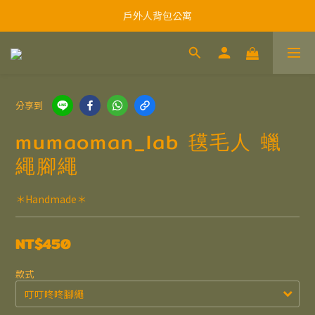
戶外人背包公寓
分享到
mumaoman_lab 氁毛人 蠟
繩腳繩
＊Handmade＊
NT$450
款式