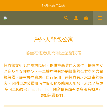
戶外人背包公寓
戶外人背包公寓
落坐在恆春北門附近溫馨民宿
恆春鎮靠近北門風格民宿，提供挑高背包客床位，擁有男女
合宿及全女性房型，一二樓均設有舒適慵懶的公共空間含電
視設備，設有獨立廚房可自行使用，來恆春有玩水計畫的遊
客，另附自潛裝備租借付費服務及晾曬大陽台，若想了解更
多可至IG搜尋
amouter_hc
，限動精選輯有更多影音照片可
更加認識我們！