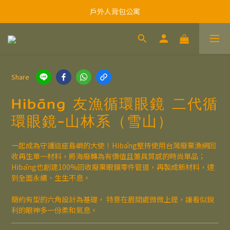
戶外人背包公寓
Share
Hibāng 友漁循環眼鏡 二代循
環眼鏡-山林系（雪山）
一起成為守護這座島嶼的大使！Hibāng堅持使用台灣廢棄漁網回
收再生單一材料，將海廢轉為有價值且兼具質感的時尚單品；
Hibāng也創建100%回收廢棄眼鏡零件管道，再製成新材料，達
到全面永續、生生不息。
簡約有型的六角設計為基礎， 特意在眉間處微微上提，讓看似銳
利的眼神多一份柔和氣息。