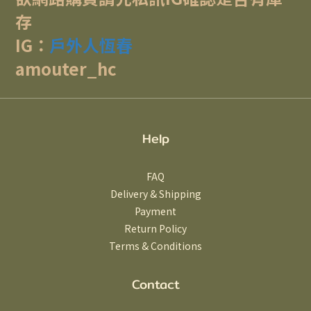
存
IG：
戶外人恆春
amouter_hc
Help
FAQ
Delivery & Shipping
Payment
Return Policy
Terms & Conditions
Contact