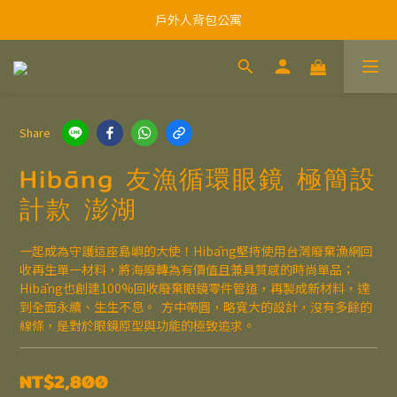
戶外人背包公寓
Share
Hibāng 友漁循環眼鏡 極簡設
計款 澎湖
一起成為守護這座島嶼的大使！Hibāng堅持使用台灣廢棄漁網回
收再生單一材料，將海廢轉為有價值且兼具質感的時尚單品；
Hibāng也創建100%回收廢棄眼鏡零件管道，再製成新材料，達
到全面永續、生生不息。  方中帶圓，略寬大的設計，沒有多餘的
線條，是對於眼鏡原型與功能的極致追求。
NT$2,800