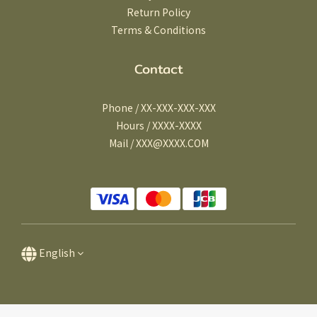
Return Policy
Terms & Conditions
Contact
Phone / XX-XXX-XXX-XXX
Hours / XXXX-XXXX
Mail / XXX@XXXX.COM
English