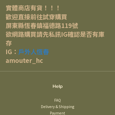
實體商店有貨！！！
歡迎直接前往試穿購買
屏東縣恆春鎮福德路119號
欲網路購買請先私訊IG確認是否有庫
存
IG：
戶外人恆春
amouter_hc
Help
FAQ
Delivery & Shipping
Payment