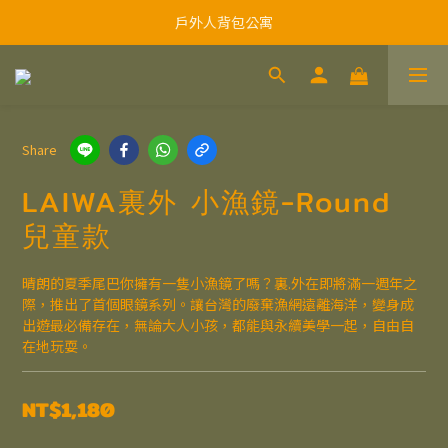
戶外人背包公寓
Share
LAIWA裏外 小漁鏡-Round
兒童款
晴朗的夏季尾巴你擁有一隻小漁鏡了嗎？裏.外在即將滿一週年之
際，推出了首個眼鏡系列。讓台灣的廢棄漁網遠離海洋，變身成
出遊最必備存在，無論大人小孩，都能與永續美學一起，自由自
在地玩耍。
NT$1,180