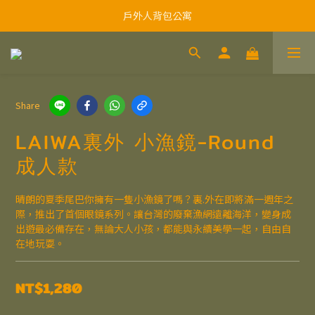
戶外人背包公寓
Share
LAIWA裏外 小漁鏡-Round
成人款
晴朗的夏季尾巴你擁有一隻小漁鏡了嗎？裏.外在即將滿一週年之
際，推出了首個眼鏡系列。讓台灣的廢棄漁網遠離海洋，變身成
出遊最必備存在，無論大人小孩，都能與永續美學一起，自由自
在地玩耍。
NT$1,280