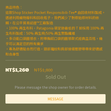
商品特色：
這款Shop Sticker Pocket Responsibili-Tee® 由回收材料製成。
透過利用織物廢料和回收瓶子，我們減少了對原始原材料的依
賴。在公平貿易認證™工廠製造
・100% 再生布料，Patagonia 碳足跡最低的 T 卹採用 100% 再
生布料製成：50% 再生棉/50% 再生聚酯纖維
・多功能口袋圓領衣，附帶胸前口袋的圓領款式經典且百搭，幾
乎可以滿足您的所有需求
・專為舒適貼合而打造，頸部羅紋和肩部接縫壓膠帶帶來舒適感
和合身性
NT$1,260
NT$1,800
Sold Out
Please message the shop owner for order details.
MESSAGE