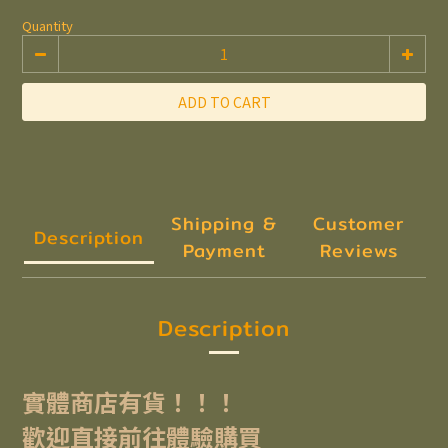
Quantity
ADD TO CART
Shipping &
Customer
Description
Payment
Reviews
Description
實體商店有貨！！！
歡迎直接前往體驗購買