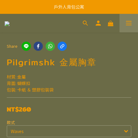
戶外人背包公寓
Share
Pilgrimshk 金屬胸章
材質: 金屬
背面: 蝴蝶扣
包裝: 卡紙 ＆ 塑膠包裝袋
NT$260
款式