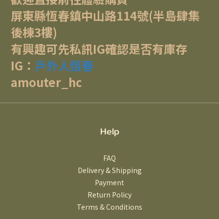
屏東縣恆春鎮中山路114號(半島肆集
後棟3樓)
有興趣可先私訊IG確認是否有庫存
IG：
戶外人恆春
amouter_hc
Help
FAQ
Delivery & Shipping
Payment
Return Policy
Terms & Conditions