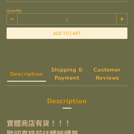
Quantity
ADD TO CART
Shipping &
Customer
Description
Payment
Reviews
Description
實體商店有貨！！！
歡迎直接前往體驗購買