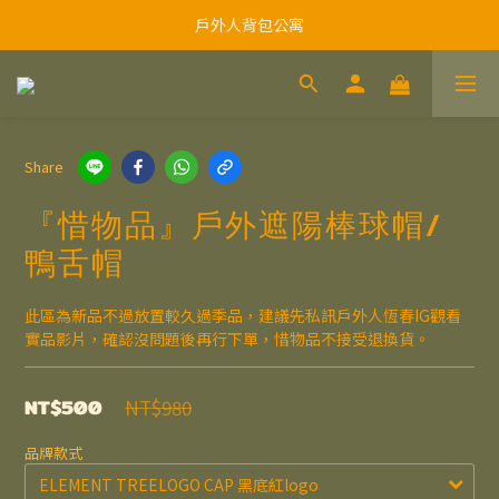
戶外人背包公寓
Share
『惜物品』戶外遮陽棒球帽/
鴨舌帽
此區為新品不過放置較久過季品，建議先私訊戶外人恆春IG觀看
實品影片，確認沒問題後再行下單，惜物品不接受退換貨。
NT$500
NT$980
品牌款式