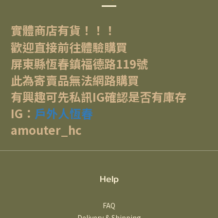
實體商店有貨！！！
歡迎直接前往體驗購買
屏東縣恆春鎮福德路119號
此為寄賣品無法網路購買
有興趣可先私訊IG確認是否有庫存
IG：
戶外人恆春
amouter_hc
Help
FAQ
Delivery & Shipping