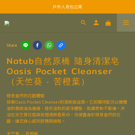
戶外人背包公寓
Share
Natub自然原橋 隨身清潔皂
Oasis Pocket Cleanser
（天竺葵 ‧ 苦橙葉）
綠意盎然的花園體驗
探索Oasis Pocket Cleanser的清新與滋潤。它的獨特配方以橄欖
油和蓖麻油為基礎，提供溫和的潔淨體驗，肌膚柔軟不緊繃。沐
浴在天竺葵花香與苦橙清新香氣中，彷彿置身於綠意盎然的花
園，讓您身心感到舒適與放鬆。
天竺葵 ‧ 苦橙葉