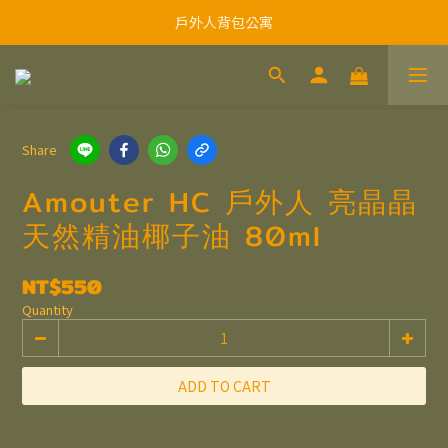
戶外人背包公寓
Share
Amouter HC 戶外人 亮晶晶
天然精油椰子油 80ml
NT$550
Quantity
ADD TO CART