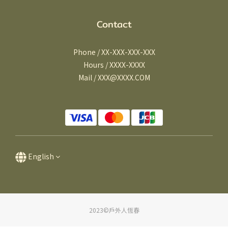
Contact
Phone / XX-XXX-XXX-XXX
Hours / XXXX-XXXX
Mail / XXX@XXXX.COM
English
2023©戶外人恆春