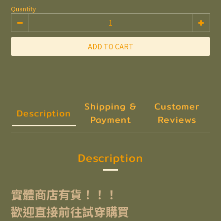
Quantity
ADD TO CART
Shipping &
Customer
Description
Payment
Reviews
Description
實體商店有貨！！！
歡迎直接前往試穿購買