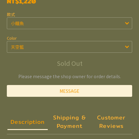
NT$1,220
款式
Color
Sold Out
Please message the shop owner for order details.
MESSAGE
Shipping &
Customer
Description
Payment
Reviews