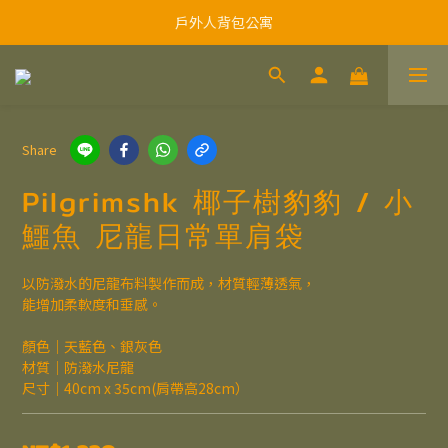
戶外人背包公寓
Share
Pilgrimshk 椰子樹豹豹 / 小
鱷魚 尼龍日常單肩袋
以防潑水的尼龍布料製作而成，材質輕薄透氣，
能增加柔軟度和垂感。
顏色｜天藍色、銀灰色
材質｜防潑水尼龍
尺寸｜40cm x 35cm(肩帶高28cm）